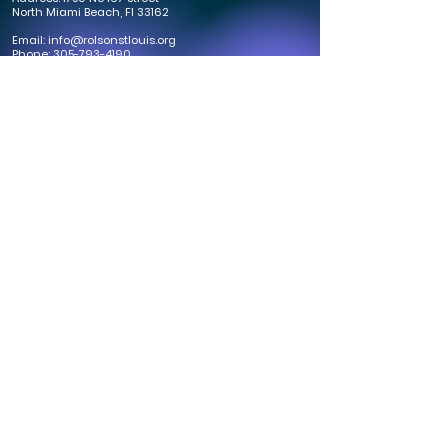
North Miami Beach, Fl 33162
Email:
info@rolsonstlouis.org
Phone:
305-793-4190
Follow Us