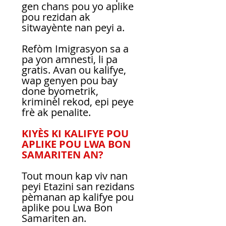
gen chans pou yo aplike 
pou rezidan ak 
sitwayènte nan peyi a.
Refòm Imigrasyon sa a 
pa yon amnesti, li pa 
gratis. Avan ou kalifye, 
wap genyen pou bay 
done byometrik,  
kriminèl rekod, epi peye 
frè ak penalite.
KIYÈS KI KALIFYE POU 
APLIKE POU LWA BON 
SAMARITEN AN?
Tout moun kap viv nan 
peyi Etazini san rezidans 
pèmanan ap kalifye pou 
aplike pou Lwa Bon 
Samariten an.