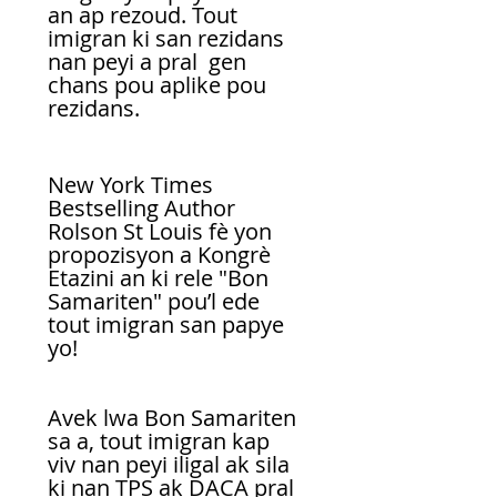
an ap rezoud. Tout 
imigran ki san rezidans 
nan peyi a pral  gen 
chans pou aplike pou 
rezidans. 
New York Times 
Bestselling Author 
Rolson St Louis fè yon 
propozisyon a Kongrè 
Etazini an ki rele "Bon 
Samariten" pou’l ede 
tout imigran san papye 
yo!
Avek lwa Bon Samariten 
sa a, tout imigran kap 
viv nan peyi iligal ak sila 
ki nan TPS ak DACA pral 