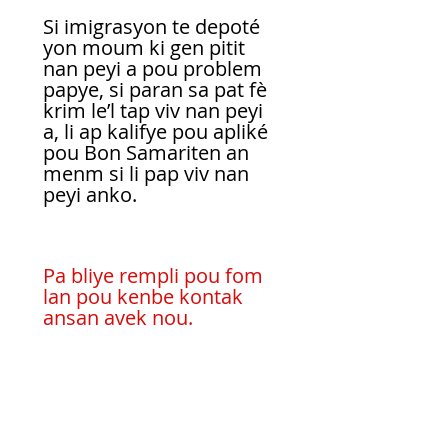
Si imigrasyon te depoté 
yon moum ki gen pitit 
nan peyi a pou problem 
papye, si paran sa pat fè 
krim le’l tap viv nan peyi 
a, li ap kalifye pou apliké 
pou Bon Samariten an 
menm si li pap viv nan 
peyi anko.
Pa bliye rempli pou fom 
lan pou kenbe kontak 
ansan avek nou.